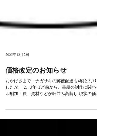
2025年12月2日
価格改定のお知らせ
おかげさまで、ナガサキの郵便配達も4刷となりま
したが、 2、3年ほど前から、書籍の制作に関わる
印刷加工費、資材などが軒並み高騰し 現状の価格
では製作できなくなるため 2026年1月1日より日本
語版を価格改定させていただきます。 ●ナガサキの
郵便配達（日本語版）→ 1,430円 ●ナガサキの郵