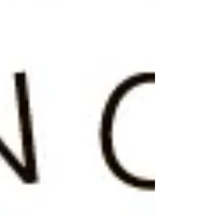
ー・タウンゼントは、長崎に滞在し、ナガサキの
街を歩き、数多くの被爆者、医師、看護婦、英国
空軍関係者、国連関係者、などを綿密に取材し、6
年の歳月を費やしてドキュメンタリー小説として
私たちに遺してくれました。 日本人では書けなか
った、そして日本人が知り得なかった原爆と戦争
の真実を6人の俳優、阿川佐和子・中江有里・有森
也実・魏涼子・長谷川真弓・松田洋治が心を込め
て読み伝えます。そして、クラシックギタリスト
の佐藤洋平とピアニストの増井咲による美しい
「ナガサキ組曲」が朗読に寄り添います。朗読終
了後、６人の朗読者によるトークを安藤弘樹アナ
ウンサーの進行で行いま